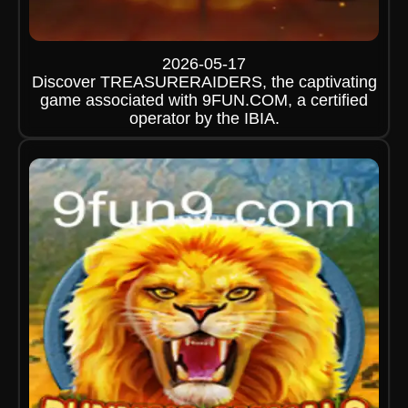
2026-05-17
Discover TREASURERAIDERS, the captivating
game associated with 9FUN.COM, a certified
operator by the IBIA.