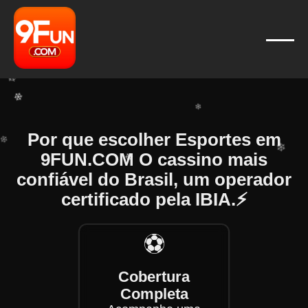
❄
❄
❄
❄
❄
❄
❄
Por que escolher Esportes em
❄
9FUN.COM O cassino mais
❄
❄
confiável do Brasil, um operador
certificado pela IBIA.⚡
❄
❄
❄
⚽
Cobertura
Completa