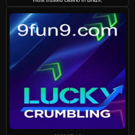
most trusted casino in Brazil.