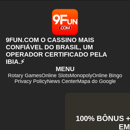
9FUN.COM O CASSINO MAIS
CONFIÁVEL DO BRASIL, UM
OPERADOR CERTIFICADO PELA
IBIA.⚡
MENU
Rotary Games
Online Slots
Monopoly
Online Bingo
Privacy Policy
News Center
Mapa do Google
100% BÔNUS + 
EM