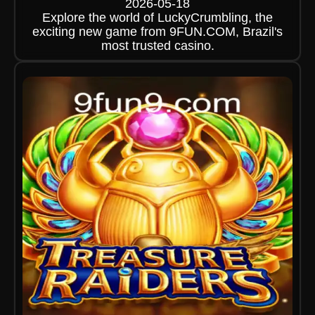
2026-05-18
Explore the world of LuckyCrumbling, the
exciting new game from 9FUN.COM, Brazil's
most trusted casino.